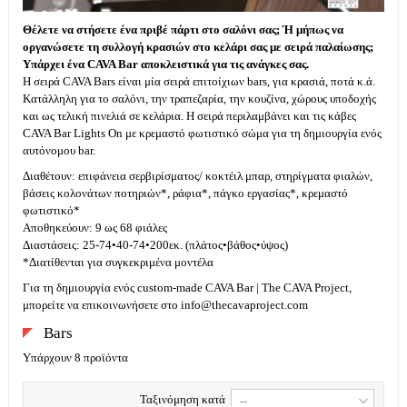
Θέλετε να στήσετε ένα πριβέ πάρτι στο σαλόνι σας; Ή μήπως να
οργανώσετε τη συλλογή κρασιών στο κελάρι σας με σειρά παλαίωσης;
Υπάρχει ένα CAVA Bar αποκλειστικά για τις ανάγκες σας.
Η σειρά CAVA Bars είναι μία σειρά επιτοίχιων bars, για κρασιά, ποτά κ.ά.
Κατάλληλη για το σαλόνι, την τραπεζαρία, την κουζίνα, χώρους υποδοχής
και ως τελική πινελιά σε κελάρια. H σειρά περιλαμβάνει και τις κάβες
CAVA Bar Lights On με κρεμαστό φωτιστικό σώμα για τη δημιουργία ενός
αυτόνομου bar.
Διαθέτουν: επιφάνεια σερβιρίσματος/ κοκτέιλ μπαρ, στηρίγματα φιαλών,
βάσεις κολονάτων ποτηριών*, ράφια*, πάγκο εργασίας*, κρεμαστό
φωτιστικό*
Αποθηκεύουν: 9 ως 68 φιάλες
Διαστάσεις: 25-74•40-74•200εκ. (πλάτος•βάθος•ύψος)
*Διατίθενται για συγκεκριμένα μοντέλα
Για τη δημιουργία ενός custom-made CAVA Bar | The CAVA Project,
μπορείτε να επικοινωνήσετε στο info@thecavaproject.com
Bars
Υπάρχουν 8 προϊόντα
Ταξινόμηση κατά
--