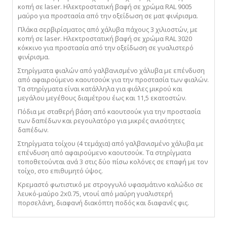
κοπή
σε
laser
.
Ηλεκτροστατική βαφή σε χρώμα
RAL
9005
μαύρο για προστασία
από την οξείδωση
σε ματ φινίρισμα.
Πλάκα σερβιρίσματος από χάλυβα πάχους 3 χιλιοστών, με
κοπή
σε
laser
.
Ηλεκτροστατική βαφή σε χρώμα
RAL
3020
κόκκινο για προστασία
από την οξείδωση
σε γυαλιστερό
φινίρισμα.
Στηρίγματα φιαλών από γαλβανισμένο χάλυβα
με επένδυση
από
αφαιρούμενο καουτσούκ για την προστασία των φιαλών.
Τα στηρίγματα είναι κατάλληλα για φιάλες μικρού και
μεγάλου μεγέθους διαμέτρου έως και 11
,
5 εκατοστών.
Πόδια με σταθερή βάση από
καουτσούκ για την προστασία
των δαπέδων και ρεγουλατόρο για μικρές ανισότητες
δαπέδων.
Στηρίγματα τοίχου (4 τεμάχια) από γαλβανισμένο χάλυβα με
επένδυση από αφαιρούμενο καουτσούκ. Τα στηρίγματα
τοποθετούνται ανά 3 στις δύο πίσω κολόνες σε επαφή με τον
τοίχο, στο επιθυμητό ύψος.
Κρεμαστό φωτιστικό με
στρογγυλό υφασμάτινο καλώδιο σε
λευκό-μαύρο 2
x
0.75, ντουί από μαύρη γυαλιστερή
πορσελάνη, διαφανή διακόπτη ποδός
και διαφανές φις.