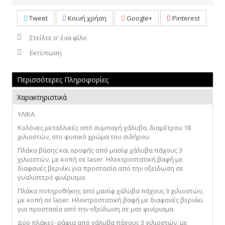
Tweet
Κοινή χρήση
Google+
Pinterest
Στείλτε σ' ένα φίλο
Εκτύπωση
Περισσότερες Πληροφορίες
Χαρακτηριστικά
ΥΛΙΚΑ
Κολόνες μεταλλικές από συμπαγή χάλυβα
,
διαμέτρου 18
χιλιοστών
,
στο φυσικό χρώμα του σιδήρου.
Πλάκα βάσης και οροφής από μασίφ
χάλυβα πάχους 3
χιλιοστών, με κοπή
σε
laser
. Ηλεκτροστατική βαφή με
διαφανές βερνίκι για προστασία
από την οξείδωση σε
γυαλιστερό φινίρισμα.
Πλάκα ποτηροθήκης
από μασίφ
χάλυβα πάχους 3 χιλιοστών,
με κοπή
σε
laser
. Ηλεκτροστατική βαφή με διαφανές βερνίκι
για προστασία
από την οξείδωση σε ματ φινίρισμα.
Δύο πλάκες- ράφια από χάλυβα πάχους 3 χιλιοστών, με