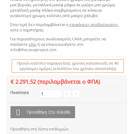
ματ βερνίκι, μεταλλικά μασίφ ράφια σε μαύρο ματ χρώμα,
μεταλλική μασίφ πλάκα σερβιρίσματος σε κόκκινο
γυαλιστερό χρώμα, κολόνες από μαύρο χάλυβα.
Στην τιμή δεν περιλαμβάνεται η
επιφάνειες σερβιρίσματος
,
ούτε ο λαμπτήρας.
Για περισσότερους συνδυασμούς CAVA, μπορείτε να
πατήσετε
εδώ
ή να επικοινωνήσετε στο
info@thecavaproject.com
Προϊόν κατόπιν παραγγελίας: χρόνος κατασκευής σε 40
εργάσιμες ημέρες (επιπλέον του χρόνου αποστολής)
€ 2.291,52
(περιλαμβάνεται ο ΦΠΑ)
Ποσότητα
Προσθήκη Στο Καλάθι
Προσθήκη στη λίστα επιθυμιών