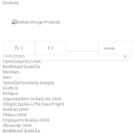
Σύνδεση
Μενού
EL
€
Καλάθι:
The CAVA Project
Προφίλ
Προτεινόμενες CAVA
Βοηθητικά Τραπέζια
Mini Bars
Bars
Τραπέζια Γευστικής Δοκιμής
Σύνθετα
Κελάρια
Δημιουργήστε τη δική σας CAVA
>
>
>
>
The CAVA Project
Προτεινόμενες CAVA
Bars
Red Gala
Μεγαλύτερη
Οδηγός Σχεδίων The Cava Project
CAVA | Wine Rack Bar
Κολόνες CAVA
προβολή
Πλάκες CAVA
Στηρίγματα Φιαλών CAVA
Αξεσουάρ CAVA
Βοηθητικά Τραπέζια