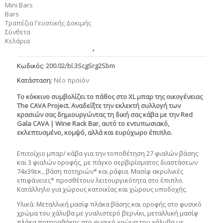
Mini Bars
Bars
Τραπέζια Γευστικής Δοκιμής
Σύνθετα
Κελάρια
Red Gala CAVA | Wine Rack Bar
Κωδικός:
200.02/bl.3ScgSrg2Sbm
Κατάσταση:
Νέο προϊόν
Το κόκκινο συμβολίζει το πάθος στο XL μπαρ της οικογένειας
The CAVA Project. Αναδείξτε την εκλεκτή συλλογή των
κρασιών σας δημιουργώντας τη δική σας κάβα με την Red
Gala CAVA | Wine Rack Bar, αυτό το εντυπωσιακό,
εκλεπτυσμένο, κομψό, αλλά και ευρύχωρο έπιπλο.
Επιτοίχιο μπαρ/ κάβα για την τοποθέτηση 27 φιαλών βάσης
και 3 φιαλών οροφής, με πάγκο σερβιρίσματος διαστάσεων
74x39εκ., βάση ποτηριών* και ράφια. Μασίφ ακρυλικές
επιφάνειες* προσθέτουν λειτουργικότητα στο έπιπλο.
Κατάλληλο για χώρους κατοικίας και χώρους υποδοχής.
Υλικά: Μεταλλική μασίφ πλάκα βάσης και οροφής στο φυσικό
χρώμα του χάλυβα με γυαλιστερό βερνίκι, μεταλλική μασίφ
πλάκα ποτηροθήκης στο φυσικό χρώμα του χάλυβα με